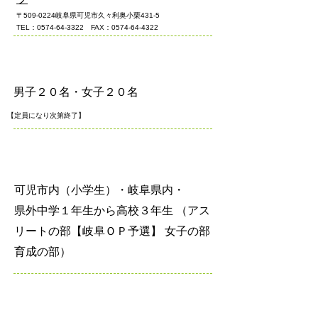
〒509-0224岐阜県可児市久々利奥小栗431-5
TEL：0574-64-3322 FAX：0574-64-4322
募集定員
男子２０名・女子２０名
【定員になり次第終了】
参加資格
可児市内（小学生）・岐阜県内・
県外中学１年生から高校３年生 （アス
リートの部【岐阜ＯＰ予選】 女子の部
育成の部）
料金