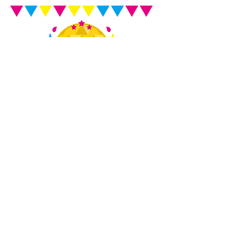
優勝
​神谷 もも 様